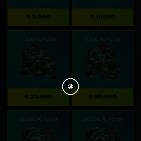
$ 5.990
$ 11.990
2.200 FC Points
5.750 FC Points
$ 23.990
$ 59.990
12.000 FC Points
24.500 FC Points