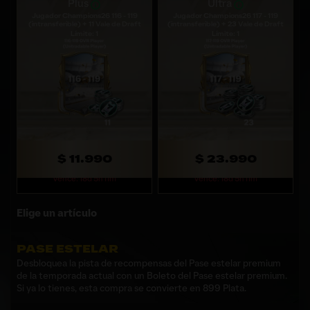
Plus
Ultra
Jugador Champions26 116 - 119
Jugador Champions26 117 - 119
(intransferible) + 11 Vale de Draft
(intransferible) + 23 Vale de Draft
Límite: 1
Límite: 1
$ 11.990
$ 23.990
Vence: 18d 5h 11m
Vence: 18d 5h 11m
Elige un artículo
PASE ESTELAR
Desbloquea la pista de recompensas del Pase estelar premium
de la temporada actual con un Boleto del Pase estelar premium.
Si ya lo tienes, esta compra se convierte en 899 Plata.