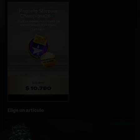
Paquete Starpass
Champions26
Si ya se posee, la compra se
convertirá en 899 Plata
Límite: 1
$ 11.990
$ 10.790
Vence: 18d 5h 11m
Elige un artículo