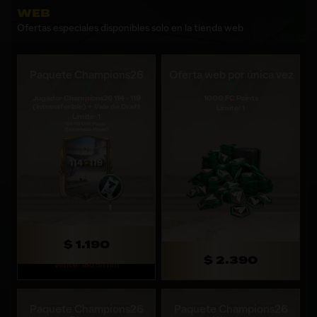
WEB
Ofertas especiales disponibles solo en la tienda web
Paquete Champions26
Oferta web por única vez
Jugador Champions26 114 - 119
1000 FC Points
(intransferible) + Vale de Draft
Límite: 1
Límite: 1
$ 1.190
$ 2.390
Vence: 18d 5h 11m
Paquete Champions26
Paquete Champions26