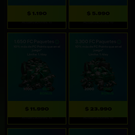
$ 1.190
$ 5.990
Actualizaciones: 1d
Actualizaciones: 1d
1.650 FC Paquetes
3.300 FC Paquetes
10% más de FC Points que en el
10% más de FC Points que en el
juego*
juego*
Límite: 1 /day
Límite: 1 /day
$ 11.990
$ 23.990
Actualizaciones: 1d
Actualizaciones: 1d