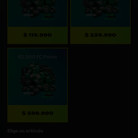
$ 119.990
$ 239.990
62.000 FC Points
$ 599.990
Elige un artículo