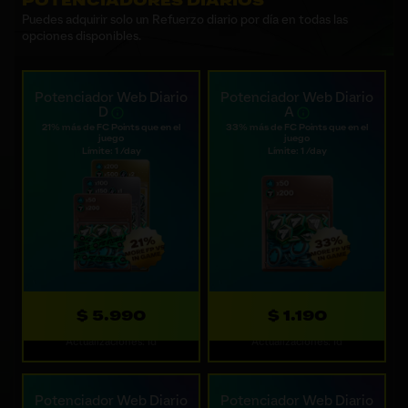
POTENCIADORES DIARIOS
Puedes adquirir solo un Refuerzo diario por día en todas las
opciones disponibles.
Potenciador Web Diario
Potenciador Web Diario
D
A
21% más de FC Points que en el
33% más de FC Points que en el
juego
juego
Límite: 1 /day
Límite: 1 /day
$ 5.990
$ 1.190
Actualizaciones: 1d
Actualizaciones: 1d
Potenciador Web Diario
Potenciador Web Diario