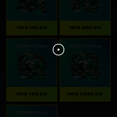
HK$ 158.00
HK$ 398.00
12,000 FC Points
24,500 FC Points
HK$ 788.00
HK$ 1,588.00
62,000 FC Points